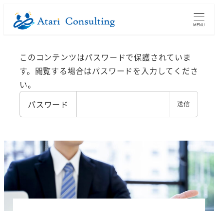
メ
イ
MENU
ン
コ
このコンテンツはパスワードで保護されていま
ン
す。閲覧する場合はパスワードを入力してくださ
テ
い。
ン
パスワード
ツ
へ
移
動