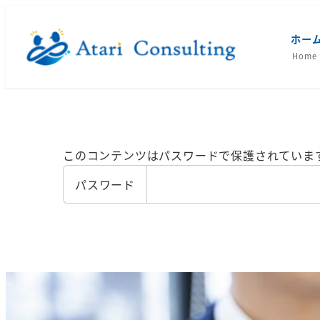
メ
イ
ホー
ン
Home
コ
ン
テ
ン
ツ
このコンテンツはパスワードで保護されていま
へ
パスワード
移
動