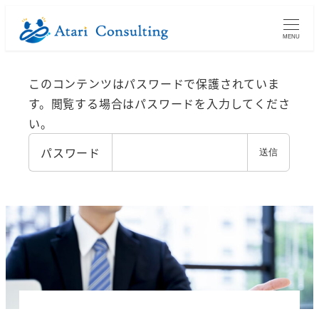
メ
イ
MENU
ン
コ
このコンテンツはパスワードで保護されていま
ン
す。閲覧する場合はパスワードを入力してくださ
テ
い。
ン
パスワード
ツ
へ
移
動