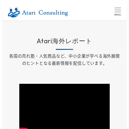
メ
イ
MENU
ン
コ
ン
Atari海外レポート
テ
ン
各国の売れ筋・人気商品など、中小企業が学べる海外展開
ツ
のヒントとなる最新情報を配信しています。
へ
移
動