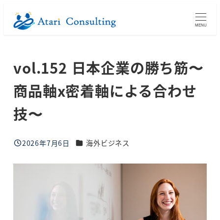
メ
イ
MENU
ン
コ
vol.152 日本企業の勝ち筋〜
ン
テ
商品軸x密着軸による合わせ
ン
ツ
技〜
へ
移
ブログカテゴリー
2026年7月6日
海外ビジネス
動
投稿日