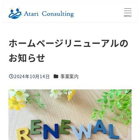
メ
イ
MENU
ン
コ
ホームページリニューアルの
ン
テ
お知らせ
ン
ツ
カテゴリー
へ
2024年10月14日
事業案内
投稿日
移
動