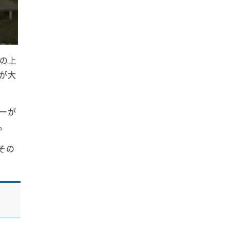
の上
が大
ーが
。
その