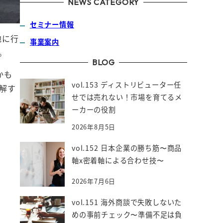
NEWS CATEGORY
セミナー情報
地に行
事業案内
。
BLOG
かも
vol.153 ディストリビューター任
解す
せでは売れない！市場を育てるメ
ーカーの役割
2026年8月5日
vol.152 日本企業の勝ち筋〜商品
軸x密着軸による合わせ技〜
2026年7月6日
vol.151 海外商談で失敗しないた
めの事前チェック〜準備不足は負