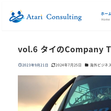
メ
イ
ホー
ン
Home
コ
ン
テ
vol.6 タイのCompany T
ン
ツ
へ
ブログカテゴリ
2023年9月21日
2024年7月25日
海外ビジネ
移
投稿日
更新日
動