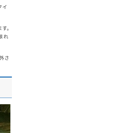
クイ
ます。
まれ
外さ