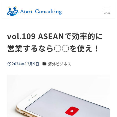
メ
イ
MENU
ン
コ
vol.109 ASEANで効率的に
ン
テ
営業するなら○○を使え！
ン
ツ
ブログカテゴリー
へ
2024年12月9日
海外ビジネス
投稿日
移
動