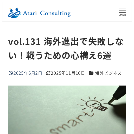
メ
イ
MENU
ン
コ
vol.131 海外進出で失敗しな
ン
テ
い！戦うための心構え6選
ン
ツ
ブログカテゴリー
へ
2025年6月2日
2025年11月16日
海外ビジネス
投稿日
更新日
移
動