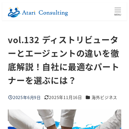
メ
イ
MENU
ン
コ
vol.132 ディストリビュータ
ン
テ
ーとエージェントの違いを徹
ン
ツ
底解説！自社に最適なパート
へ
ナーを選ぶには？
移
動
ブログカテゴリー
2025年6月9日
2025年11月16日
海外ビジネス
投稿日
更新日