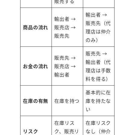
販売する
輸出者 →
輸出者 →
販売先（代
商品の流れ
販売店 →
理店は仲介
販売先
のみ）
販売先 →
販売先 →
輸出者（代
お金の流れ
販売店 →
理店は手数
輸出者
料を得る）
基本的に在
在庫の有無
在庫を持つ
庫を持たな
い
在庫リス
在庫リスク
リスク
ク、販売リ
なし（仲介