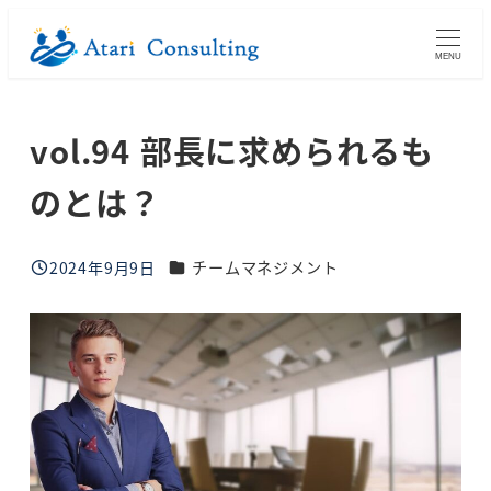
メ
イ
MENU
ン
コ
vol.94 部長に求められるも
ン
テ
のとは？
ン
ツ
ブログカテゴリー
へ
2024年9月9日
チームマネジメント
投稿日
移
動