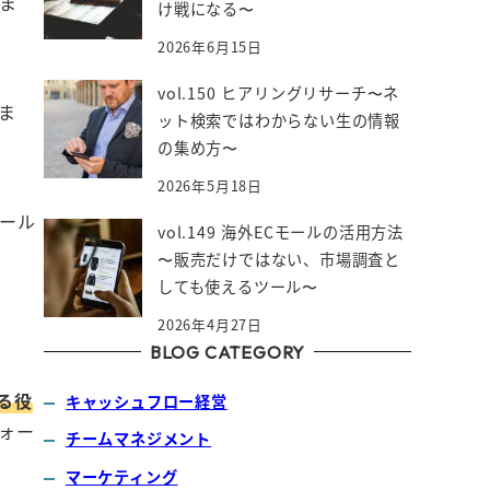
ま
け戦になる〜
2026年6月15日
vol.150 ヒアリングリサーチ〜ネ
ま
ット検索ではわからない生の情報
の集め方〜
2026年5月18日
ール
vol.149 海外ECモールの活用方法
〜販売だけではない、市場調査と
しても使えるツール〜
2026年4月27日
BLOG CATEGORY
る役
キャッシュフロー経営
ォー
チームマネジメント
マーケティング