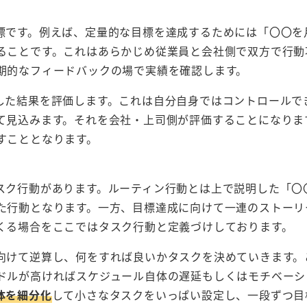
標です。例えば、定量的な目標を達成するためには「〇〇を
ることです。これはあらかじめ従業員と会社側で双方で行動
期的なフィードバックの場で実績を確認します。
した結果を評価します。これは自分自身ではコントロールで
て見込みます。それを会社・上司側が評価することになりま
すこととなります。
スク行動があります。ルーティン行動とは上で説明した「〇
た行動となります。一方、目標達成に向けて一連のストーリ
くる場合をここではタスク行動と定義づけしております。
向けて逆算し、何をすれば良いかタスクを決めていきます。
ドルが高ければスケジュール自体の遅延もしくはモチベーシ
体を細分化
して小さなタスクをいっぱい設定し、一段ずつ目