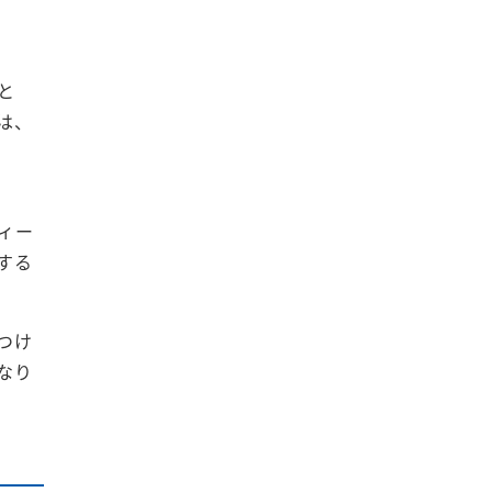
と
は、
ィー
する
つけ
なり