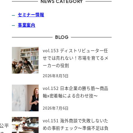
NEWS CATEGORY
セミナー情報
事業案内
BLOG
vol.153 ディストリビューター任
せでは売れない！市場を育てるメ
ーカーの役割
2026年8月5日
vol.152 日本企業の勝ち筋〜商品
軸x密着軸による合わせ技〜
2026年7月6日
vol.151 海外商談で失敗しないた
公平
めの事前チェック〜準備不足は負