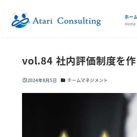
メ
イ
ホー
ン
Home
コ
ン
テ
vol.84 社内評価制度を
ン
ツ
へ
ブログカテゴリー
2024年8月5日
チームマネジメント
移
投稿日
動