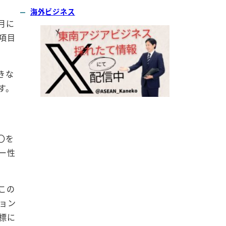
海外ビジネス
月に
項目
きな
す。
〇を
ー性
この
ョン
標に