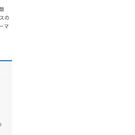
類
スの
ーマ
の