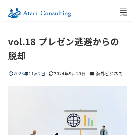
メ
イ
MENU
ン
コ
vol.18 プレゼン逃避からの
ン
テ
脱却
ン
ツ
ブログカテゴリー
へ
2023年11月2日
2024年9月20日
海外ビジネス
投稿日
更新日
移
動