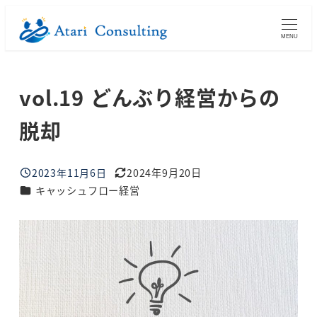
メ
イ
MENU
ン
コ
vol.19 どんぶり経営からの
ン
テ
脱却
ン
ツ
へ
2023年11月6日
2024年9月20日
投稿日
更新日
ブログカテゴリー
キャッシュフロー経営
移
動