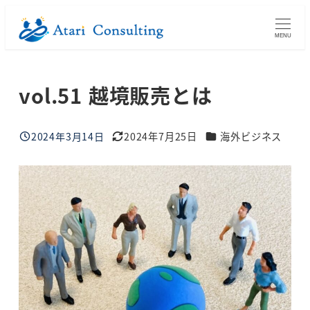
メ
イ
MENU
ン
コ
vol.51 越境販売とは
ン
テ
ン
ブログカテゴリー
2024年3月14日
2024年7月25日
海外ビジネス
投稿日
更新日
ツ
へ
移
動