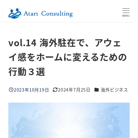
メ
イ
MENU
ン
コ
vol.14 海外駐在で、アウェ
ン
テ
イ感をホームに変えるための
ン
ツ
行動３選
へ
移
ブログカテゴリー
2023年10月19日
2024年7月25日
海外ビジネス
動
投稿日
更新日