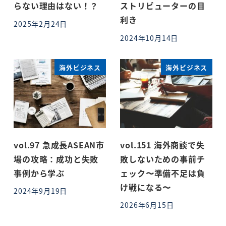
らない理由はない！？
ストリビューターの目
利き
2025年2月24日
投稿日
2024年10月14日
投稿日
海外ビジネス
海外ビジネス
vol.97 急成長ASEAN市
vol.151 海外商談で失
場の攻略：成功と失敗
敗しないための事前チ
事例から学ぶ
ェック〜準備不足は負
け戦になる〜
2024年9月19日
投稿日
2026年6月15日
投稿日