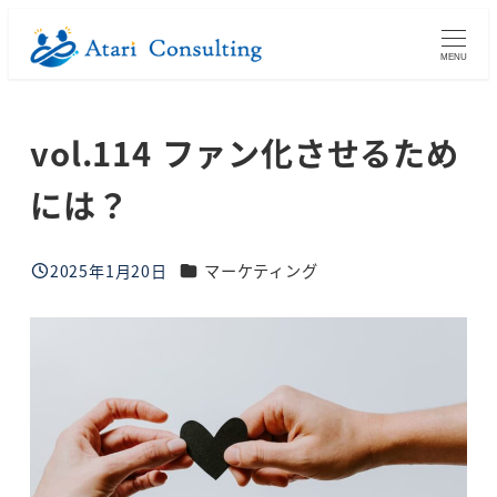
メ
イ
MENU
ン
コ
vol.114 ファン化させるため
ン
テ
には？
ン
ツ
ブログカテゴリー
へ
2025年1月20日
マーケティング
投稿日
移
動