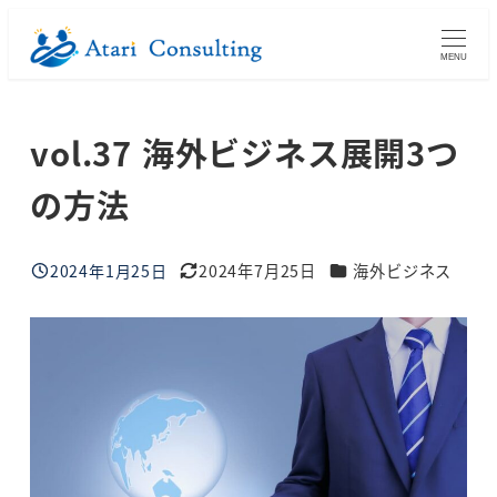
メ
イ
MENU
ン
コ
vol.37 海外ビジネス展開3つ
ン
テ
の方法
ン
ツ
ブログカテゴリー
へ
2024年1月25日
2024年7月25日
海外ビジネス
投稿日
更新日
移
動