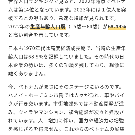
世界人口ランキングで見ると、2022年時点でベトナ
ムは第14位となっています。2023年には１億人を突
破するとの噂もあり、急速な増加が見られます。
2022年の
生産年齢人口層
（15歳〜64歳）が
68.49%
と高い割合を示しています。
日本も1970年代は高度経済成長期で、当時の生産年
齢人口は68.9%を記録していました。その時代の日
本企業の勢いは、多くの功績を残しており、想像に
難くありません。
今、ベトナムがまさにそのステージにいるのです。
ハノイ・ホーチミン市街では人々が溢れ、車やバイ
クが行き交います。市街地郊外では不動産開発が進
み、ヴィラやマンション、複合施設が次々と建設さ
れています。人口増加に伴い、国力や経済力の増強
を感じざるを得ません。これからのベトナムの展望