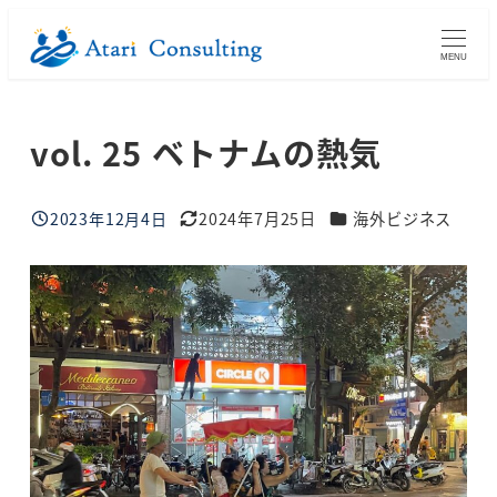
メ
イ
MENU
ン
コ
vol. 25 ベトナムの熱気
ン
テ
ン
ブログカテゴリー
2023年12月4日
2024年7月25日
海外ビジネス
投稿日
更新日
ツ
へ
移
動