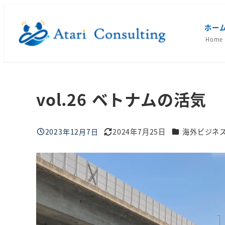
メ
イ
ホー
ン
Home
コ
ン
テ
vol.26 ベトナムの活気
ン
ツ
へ
ブログカテゴリ
2023年12月7日
2024年7月25日
海外ビジネ
移
投稿日
更新日
動