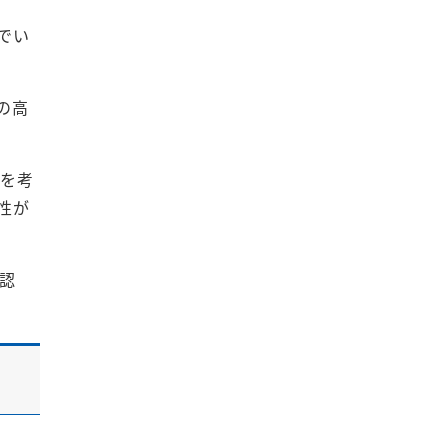
でい
の高
）を考
性が
認