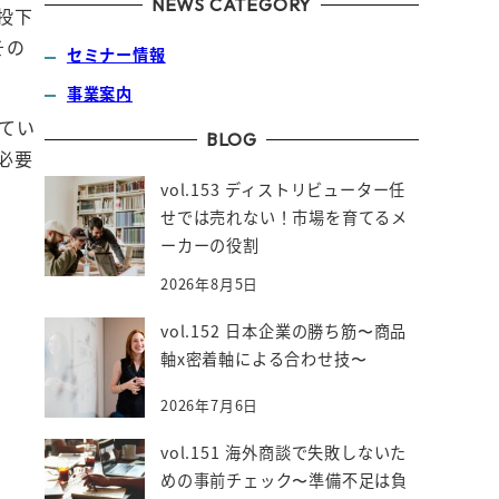
NEWS CATEGORY
投下
その
セミナー情報
事業案内
てい
BLOG
必要
vol.153 ディストリビューター任
せでは売れない！市場を育てるメ
ーカーの役割
2026年8月5日
vol.152 日本企業の勝ち筋〜商品
軸x密着軸による合わせ技〜
2026年7月6日
vol.151 海外商談で失敗しないた
めの事前チェック〜準備不足は負