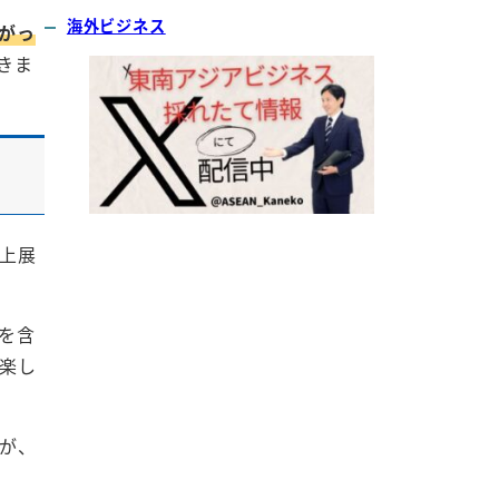
海外ビジネス
がっ
きま
以上展
を含
楽し
が、