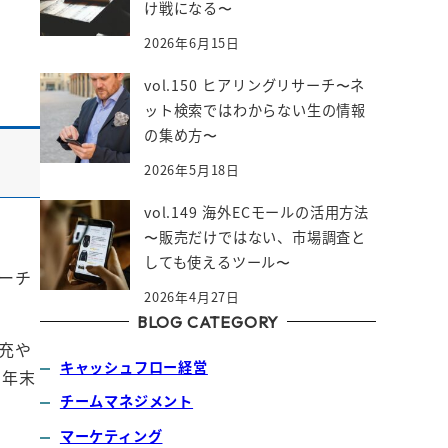
け戦になる〜
2026年6月15日
vol.150 ヒアリングリサーチ〜ネ
ット検索ではわからない生の情報
の集め方〜
2026年5月18日
vol.149 海外ECモールの活用方法
〜販売だけではない、市場調査と
しても使えるツール〜
ーチ
2026年4月27日
BLOG CATEGORY
充や
キャッシュフロー経営
3年末
チームマネジメント
マーケティング